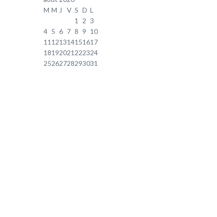
M
M
J
V
S
D
L
1
2
3
4
5
6
7
8
9
10
11
12
13
14
15
16
17
18
19
20
21
22
23
24
25
26
27
28
29
30
31