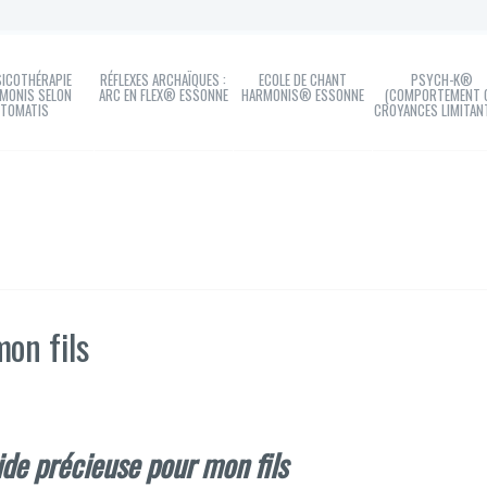
ICOTHÉRAPIE
RÉFLEXES ARCHAÏQUES :
ECOLE DE CHANT
PSYCH-K®
MONIS SELON
ARC EN FLEX® ESSONNE
HARMONIS® ESSONNE
(COMPORTEMENT 
TOMATIS
CROYANCES LIMITAN
on fils
ide précieuse pour mon fils