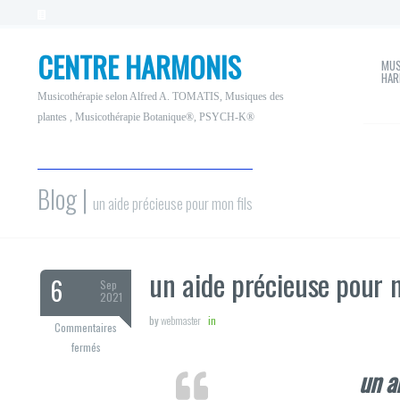
CENTRE HARMONIS
MUS
HAR
Musicothérapie selon Alfred A. TOMATIS, Musiques des
plantes , Musicothérapie Botanique®, PSYCH-K®
Blog |
un aide précieuse pour mon fils
un aide précieuse pour m
6
Sep
2021
by
webmaster
in
Commentaires
sur
fermés
un
un a
aide