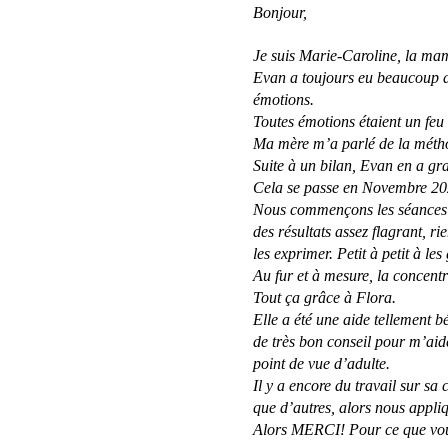
précieuse
Bonjour,
pour
mon
Je suis Marie-Caroline, la ma
fils
Evan a toujours eu beaucoup de
émotions.
Toutes émotions étaient un feu d
Ma mère m’a parlé de la méthod
Suite à un bilan, Evan en a gra
Cela se passe en Novembre 20
Nous commençons les séances e
des résultats assez flagrant, r
les exprimer. Petit à petit à les 
Au fur et à mesure, la concentr
Tout ça grâce à Flora.
Elle a été une aide tellement 
de très bon conseil pour m’aid
point de vue d’adulte.
Il y a encore du travail sur sa c
que d’autres, alors nous appliq
Alors MERCI! Pour ce que vous 