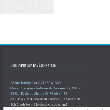
UNIQUEMENT SUR RDV À IGNY 91430
28 rue Turbigo Lot 2 91430 à IGNY
Musicothérapie & Reflexes Archaïques : 06 08 37
58 81 ; Ecole de Chant : 06 76 68 64 34
de 10h à 20h du mardi au vendredi , le samedi de
10h à 16h. Fermé le dimanche et le lundi